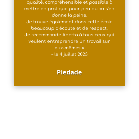
qualité, compréhensible et possible à
mettre en pratique pour peu qu’on s’en
donne la peine.
Je trouve également dans cette école
beaucoup d’écoute et de respect.
Je recommande Anatta à tous ceux qui
veulent entreprendre un travail sur
eux-mêmes »
– le 4 juillet 2023
Piedade