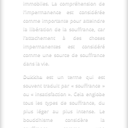
immobiles. La compréhension de
l’impermanence est considérée
comme importante pour atteindre
la libération de la souffrance, car
l’attachement à des choses
impermanentes est considéré
comme une source de souffrance
dans la vie.
Dukkha
est un terme qui est
souvent traduit par « souffrance »
ou « insatisfaction ». Cela englobe
tous les types de souffrance, du
plus léger au plus intense. Le
bouddhisme considère la
souffrance comme une