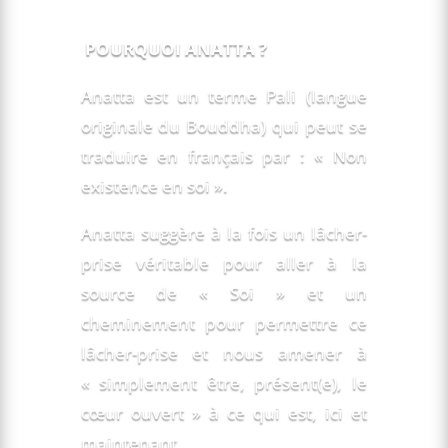
POURQUOI ANATTA ?
Anatta est un terme Pali (langue
originale du Bouddha) qui peut se
traduire en français par : « Non
existence en soi ».
Anatta suggère à la fois un lâcher-
prise véritable pour aller à la
source de « Soi » et un
cheminement pour permettre ce
lâcher-prise et nous amener à
« simplement être, présent(e), le
cœur ouvert » à ce qui est, ici et
maintenant.