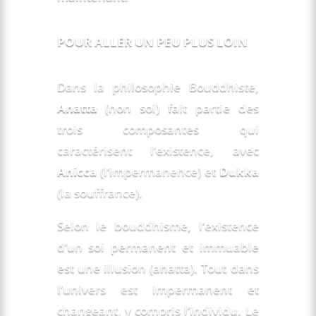
POUR ALLER UN PEU PLUS LOIN
Anatta
(non soi) fait partie des
trois composantes qui
Anicca
(l’impermanence) et
Dukka
(la souffrance).
Selon le bouddhisme, l’existence
d’un soi permanent et immuable
est une illusion (anatta). Tout dans
l’univers est impermanent et
changeant, y compris l’individu. Le