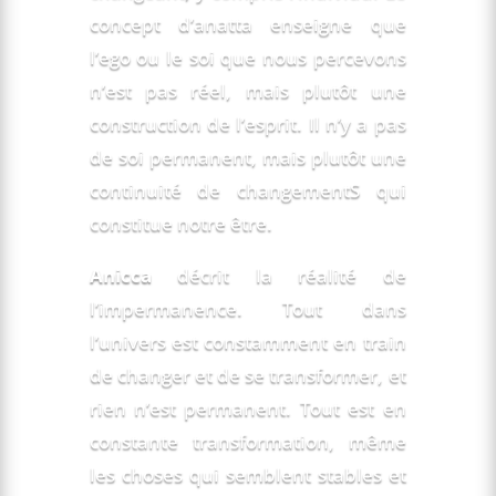
concept d’anatta enseigne que
l’ego ou le soi que nous percevons
n’est pas réel, mais plutôt une
construction de l’esprit. Il n’y a pas
de soi permanent, mais plutôt une
continuité de changementS qui
constitue notre être.
Anicca
décrit la réalité de
l’impermanence. Tout dans
l’univers est constamment en train
de changer et de se transformer, et
rien n’est permanent. Tout est en
constante transformation, même
les choses qui semblent stables et