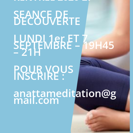
SEANCE DE
DECOUVERTE
LUNDI 1er ET 7
SEPTEMBRE – 19H45
– 21H
POUR VOUS
INSCRIRE :
anattameditation@g
mail.com