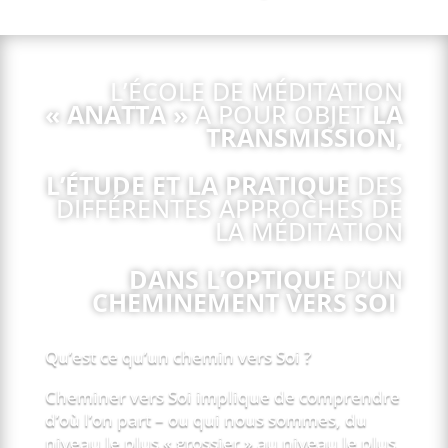
L’ÉCOLE DE MÉDITATION
« ANATTA »
A POUR OBJET
LA
TRANSMISSION,
L’ÉTUDE ET LA PRATIQUE
DES
DIFFÉRENTES APPROCHES DE
LA MÉDITATION
DANS L’OPTIQUE
D’UN
CHEMINEMENT VERS SOI
Qu’est ce qu’un chemin vers Soi ?
Cheminer vers Soi implique de comprendre
d’où l’on part – ou qui nous sommes, du
niveau le plus « grossier » au niveau le plus